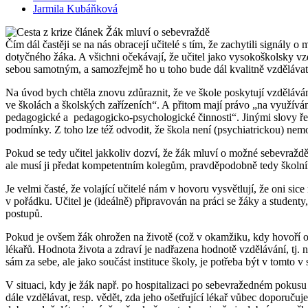
Jarmila Kubáňková
Čím dál častěji se na nás obracejí učitelé s tím, že zachytili signály o
dotyčného žáka. A všichni očekávají, že učitel jako vysokoškolsky v
sebou samotným, a samozřejmě ho u toho bude dál kvalitně vzdělávat.
Na úvod bych chtěla znovu zdůraznit, že ve škole poskytují vzděláván
ve školách a školských zařízeních“. A přitom mají právo „na využíván
pedagogické a pedagogicko-psychologické činnosti“. Jinými slovy řeč
podmínky. Z toho lze též odvodit, že škola není (psychiatrickou) n
Pokud se tedy učitel jakkoliv dozví, že žák mluví o možné sebevraždě,
ale musí ji předat kompetentním kolegům, pravděpodobně tedy školním
Je velmi časté, že volající učitelé nám v hovoru vysvětlují, že oni sic
v pořádku. Učitel je (ideálně) připravován na práci se žáky a studenty
postupů.
Pokud je ovšem žák ohrožen na životě (což v okamžiku, kdy hovoří o s
lékařů. Hodnota života a zdraví je nadřazena hodnotě vzdělávání, tj. 
sám za sebe, ale jako součást instituce školy, je potřeba být v tomto
V situaci, kdy je žák např. po hospitalizaci po sebevražedném pokusu a 
dále vzdělávat, resp. vědět, zda jeho ošetřující lékař vůbec doporuču