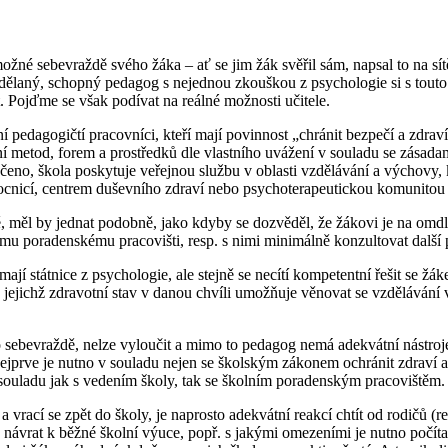
 možné sebevraždě svého žáka – ať se jim žák svěřil sám, napsal to na sítě
zdělaný, schopný pedagog s nejednou zkouškou z psychologie si s touto
 Pojďme se však podívat na reálné možnosti učitele.
í pedagogičtí pracovníci, kteří mají povinnost „chránit bezpečí a zdrav
í metod, forem a prostředků dle vlastního uvážení v souladu se zásadam
eno, škola poskytuje veřejnou službu v oblasti vzdělávání a výchovy, 
emocnicí, centrem duševního zdraví nebo psychoterapeutickou komunitou
 měl by jednat podobně, jako kdyby se dozvěděl, že žákovi je na omdlen
u poradenskému pracovišti, resp. s nimi minimálně konzultovat další 
e mají státnice z psychologie, ale stejně se necítí kompetentní řešit se
, jejichž zdravotní stav v danou chvíli umožňuje věnovat se vzdělávání v
ebevraždě, nelze vyloučit a mimo to pedagog nemá adekvátní nástroje, 
nejprve je nutno v souladu nejen se školským zákonem ochránit zdraví a
 v souladu jak s vedením školy, tak se školním poradenským pracovištěm.
vrací se zpět do školy, je naprosto adekvátní reakcí chtít od rodičů (re
je návrat k běžné školní výuce, popř. s jakými omezeními je nutno počít