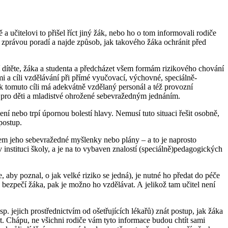
 a učitelovi to přišel říct jiný žák, nebo ho o tom informovali rodiče
 zprávou poradí a najde způsob, jak takového žáka ochránit před
í dítěte, žáka a studenta a předcházet všem formám rizikového chování
i a cíli vzdělávání při přímé vyučovací, výchovné, speciálně-
k tomuto cíli má adekvátně vzdělaný personál a též provozní
 pro děti a mladistvé ohrožené sebevražedným jednáním.
í nebo trpí úpornou bolestí hlavy. Nemusí tuto situaci řešit osobně,
postup.
 žákem jeho sebevražedné myšlenky nebo plány – a to je naprosto
 instituci školy, a je na to vybaven znalostí (speciálně)pedagogických
aby poznal, o jak velké riziko se jedná), je nutné ho předat do péče
 bezpečí žáka, pak je možno ho vzdělávat. A jelikož tam učitel není
sp. jejich prostřednictvím od ošetřujících lékařů) znát postup, jak žáka
at. Chápu, ne všichni rodiče vám tyto informace budou chtít sami